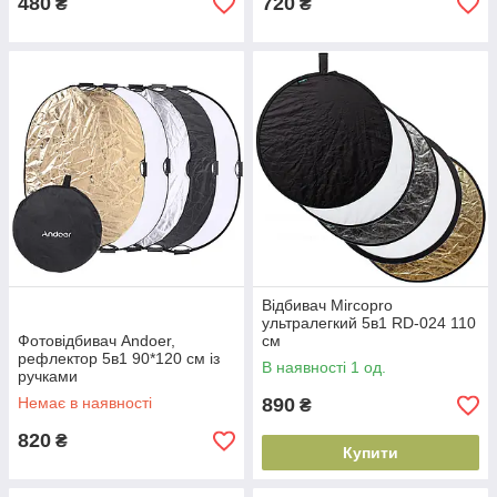
480
720
₴
₴
Відбивач Mircopro
ультралегкий 5в1 RD-024 110
Фотовідбивач Andoer,
см
рефлектор 5в1 90*120 см із
В наявності 1 од.
ручками
Немає в наявності
890
₴
820
₴
Купити