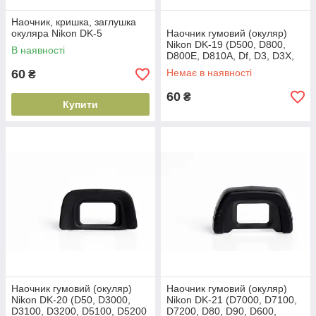
Наочник, кришка, заглушка
окуляра Nikon DK-5
Наочник гумовий (окуляр)
Nikon DK-19 (D500, D800,
В наявності
D800E, D810A, Df, D3, D3X,
D3S, D4, D4s, D5)
60
Немає в наявності
₴
60
₴
Купити
Наочник гумовий (окуляр)
Наочник гумовий (окуляр)
Nikon DK-20 (D50, D3000,
Nikon DK-21 (D7000, D7100,
D3100, D3200, D5100, D5200
D7200, D80, D90, D600,