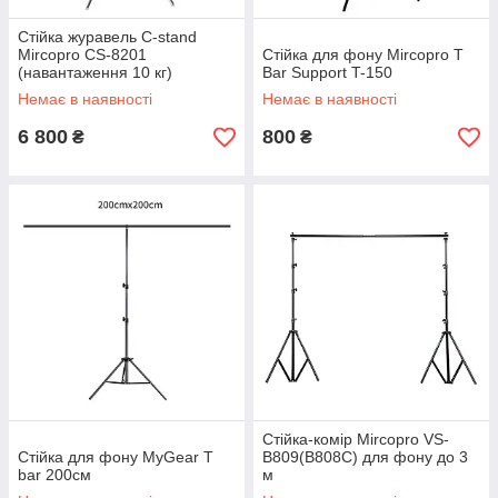
Стійка журавель C-stand
Mircopro CS-8201
Стійка для фону Mircopro T
(навантаження 10 кг)
Bar Support T-150
Немає в наявності
Немає в наявності
6 800
800
₴
₴
Стійка-комір Mircopro VS-
Стійка для фону MyGear T
B809(B808C) для фону до 3
bar 200см
м