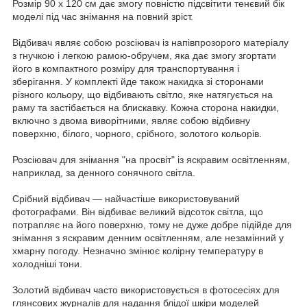
Розмір 90 х 120 см дає змогу повністю підсвітити тенєвий бік
моделі під час знімання на повний зріст.
Відбивач являє собою розсіювач із напівпрозорого матеріалу
з гнучкою і легкою рамою-обручем, яка дає змогу згортати
його в компактного розміру для транспортування і
зберігання. У комплекті йде також накидка зі сторонами
різного кольору, що відбивають світло, яке натягується на
раму та застібається на блискавку. Кожна сторона накидки,
включно з двома виворітними, являє собою відбивну
поверхню, білого, чорного, срібного, золотого кольорів.
Розсіювач для знімання "на просвіт" із яскравим освітленням,
наприклад, за денного сонячного світла.
Срібний відбивач — найчастіше використовуваний
фотографами. Він відбиває великий відсоток світла, що
потрапляє на його поверхню, тому не дуже добре підійде для
знімання з яскравим денним освітленням, але незамінний у
хмарну погоду. Незначно змінює колірну температуру в
холодніші тони.
Золотий відбивач часто використовується в фотосесіях для
глянсових журналів для надання блідої шкіри моделей