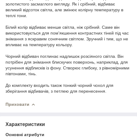
золотистого засмаглого вигляду. Як і срібний, відбиває
великий відсоток світла, але змінює колірну температуру в
теплі тони.
Білий колір відбиває менше світла, ніж срібний. Саме він
використовується для пом'якшення контрастних тіней під час
знімання з яскравим сонячним світлом. Зручний і тим, що не
впливає на температуру кольору.
Чорний відбивач поглинає надлишок розсіяного світла. Він
потрібен для знімання блискучих поверхонь, наприклад, для
усунення відблисків із фону. Створює глибоку, з рівномірними
півтонами, тінь.
До комплекту входить також тонкий чорний чохол для
зберігання відбивачів, з петлею для перенесення.
Приховати
Характеристики
Основні атрибути