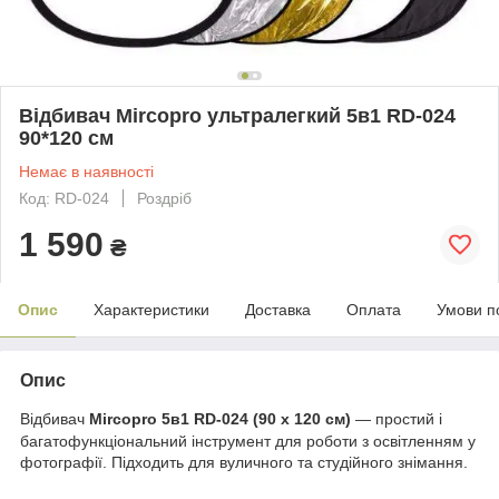
Відбивач Mircopro ультралегкий 5в1 RD-024
90*120 см
Немає в наявності
Код: RD-024
Роздріб
1 590
₴
Опис
Характеристики
Доставка
Оплата
Умови п
Опис
Відбивач
Mircopro 5в1 RD-024 (90 х 120 см)
— простий і
багатофункціональний інструмент для роботи з освітленням у
фотографії. Підходить для вуличного та студійного знімання.