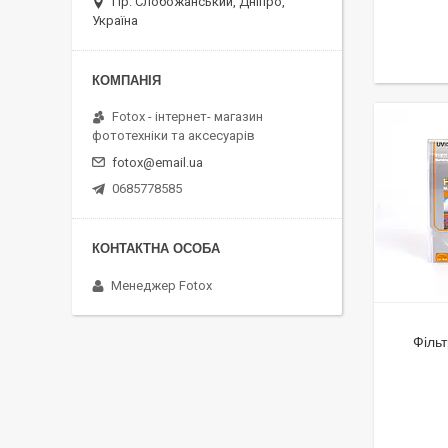
Пр. Слобожанський, Дніпро,
Україна
Fotox - інтернет- магазин
фототехніки та аксесуарів
fotox@email.ua
0685778585
Менеджер Fotox
Філь