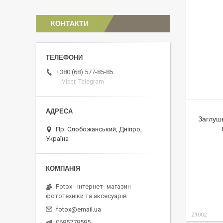
КОНТАКТИ
+380 (68) 577-85-85
Viber, Telegram
Заглуш
Пр. Слобожанський, Дніпро,
Україна
Fotox - інтернет- магазин
фототехніки та аксесуарів
fotox@email.ua
Z1002
0685778585