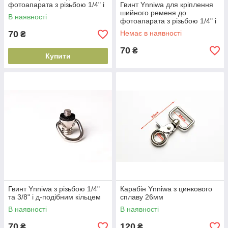
фотоапарата з різьбою 1/4" і
Гвинт Ynniwa для кріплення
великим кільцем (Чорний)
шийного ременя до
В наявності
фотоапарата з різьбою 1/4" і
великим кільцем (Варіант 2)
70
Немає в наявності
₴
70
₴
Купити
Гвинт Ynniwa з різьбою 1/4"
Карабін Ynniwa з цинкового
та 3/8" і д-подібним кільцем
сплаву 26мм
В наявності
В наявності
70
120
₴
₴