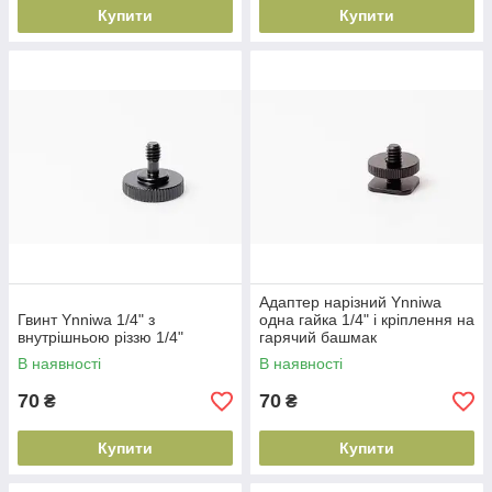
Купити
Купити
Адаптер нарізний Ynniwa
Гвинт Ynniwa 1/4" з
одна гайка 1/4" і кріплення на
внутрішньою різзю 1/4"
гарячий башмак
В наявності
В наявності
70
70
₴
₴
Купити
Купити