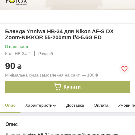
Бленда Ynniwa HB-34 для Nikon AF-S DX
Zoom-NIKKOR 55-200mm f/4-5.6G ED
В наявності
Код: HB-34-2
Роздріб
90
₴
Мінімальна сума замовлення на сайті — 100 ₴
Купити
Опис
Характеристики
Доставка
Оплата
Умови п
Опис
Бленда
Ynniwa HB-34 допоможе запобігти потраплянню