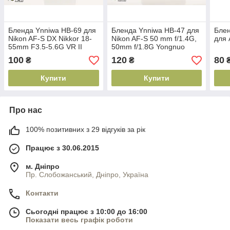
Бленда Ynniwa HB-69 для
Бленда Ynniwa HB-47 для
Блен
Nikon AF-S DX Nikkor 18-
Nikon AF-S 50 mm f/1.4G,
для 
55mm F3.5-5.6G VR II
50mm f/1.8G Yongnuo
Yn50mm F/1.8G
100
120
80
₴
₴
Купити
Купити
Про нас
100% позитивних з 29 відгуків за рік
Працює з 30.06.2015
м. Дніпро
Пр. Слобожанський, Дніпро, Україна
Контакти
Сьогодні працює з 10:00 до 16:00
Показати весь графік роботи