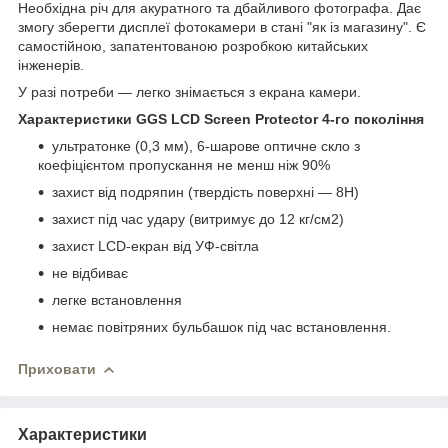
Необхідна річ для акуратного та дбайливого фотографа. Дає
змогу зберегти дисплеї фотокамери в стані "як із магазину". Є
самостійною, запатентованою розробкою китайських
інженерів.
У разі потреби — легко знімається з екрана камери.
Характеристики GGS LCD Screen Protector 4-го покоління
ультратонке (0,3 мм), 6-шарове оптичне скло з
коефіцієнтом пропускання не менш ніж 90%
захист від подряпин (твердість поверхні — 8H)
захист під час удару (витримує до 12 кг/см2)
захист LCD-екран від УФ-світла
не відбиває
легке встановлення
немає повітряних бульбашок під час встановлення.
Приховати
Характеристики