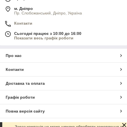
м. Дніпро
Пр. Слобожанський, Дніпро, Україна
Контакти
Сьогодні працює з 10:00 до 16:00
Показати весь графік роботи
Про нас
Контакти
Доставка та оплата
Графік роботи
Повна версія сайту
Сайт створено на маркетплейсі
Prom.ua
Зараз компанія не може швидко обробляти замовлення та