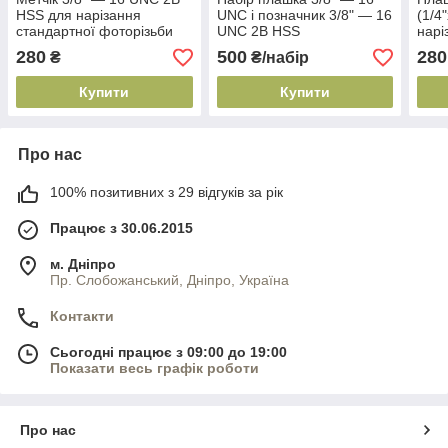
HSS для нарізання
UNC і позначник 3/8" — 16
(1/4
стандартної фоторізьби
UNC 2B HSS
нарі
фото
280
500
280
₴
₴/набір
крок
Купити
Купити
Про нас
100% позитивних з 29 відгуків за рік
Працює з 30.06.2015
м. Дніпро
Пр. Слобожанський, Дніпро, Україна
Контакти
Сьогодні працює з 09:00 до 19:00
Показати весь графік роботи
Про нас