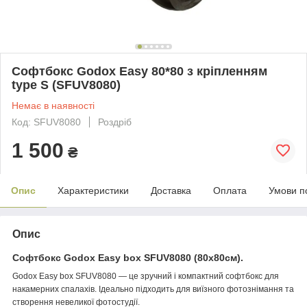
Софтбокс Godox Easy 80*80 з кріпленням
type S (SFUV8080)
Немає в наявності
Код: SFUV8080
Роздріб
1 500
₴
Опис
Характеристики
Доставка
Оплата
Умови п
Опис
Софтбокс Godox Easy box SFUV8080 (80х80см).
Godox Easy box SFUV8080 — це зручний і компактний софтбокс для
накамерних спалахів. Ідеально підходить для виїзного фотознімання та
створення невеликої фотостудії.