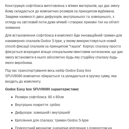
Конструкція софтбокса виготовлена з м'яких матеріалів, що дає змогу
йому складається до компактних розмірів за принципом відбивача.
Завдяки наявності двох дифузорів, внутрішнього та зовнішнього, з
огляду на світловий потік дуже м'який і створює приємні тіні на об'єкті
знімання.
Для встановлення софтбокса в комплекті йде інноваційний тримач для
накамерних спалахів Godox S-type, у якому використовується новий
спосіб фіксації спалахів за принципом "ташок". Корпус спалаху просто
фіксується всередині кільця спеціальним гвинтовим затискачем, що дає
змогу встановити в нього абсолютно будь-яку студійну спалаху будь-
якого виробника.
Під час транспортування весь набір Godox Easy box
SFUV8080 компактно збирається та укладається в зручну сумку, яка
входить до комплекту.
Godox Easy box SFUV8080 характеристики:
Розміри софтбокса: 80 х 80см
Внутрішнє покриття: срібло
Дифузори: зовнішній і внутрішній
Кріплення для спалаху: тримач Godox S-type
Поворотний механізм: шарнірне кріплення з поворотом на