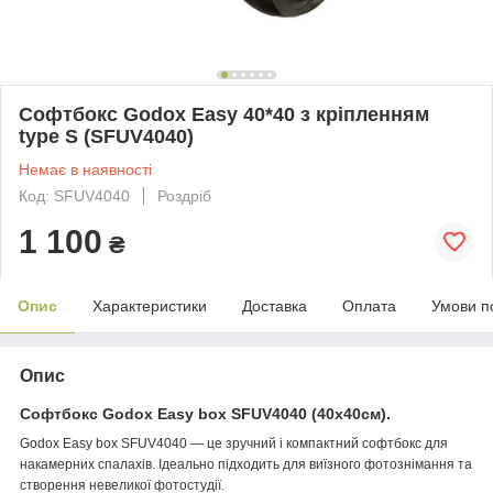
Софтбокс Godox Easy 40*40 з кріпленням
type S (SFUV4040)
Немає в наявності
Код: SFUV4040
Роздріб
1 100
₴
Опис
Характеристики
Доставка
Оплата
Умови п
Опис
Софтбокс Godox Easy box SFUV4040 (40х40см).
Godox Easy box SFUV4040 — це зручний і компактний софтбокс для
накамерних спалахів. Ідеально підходить для виїзного фотознімання та
створення невеликої фотостудії.