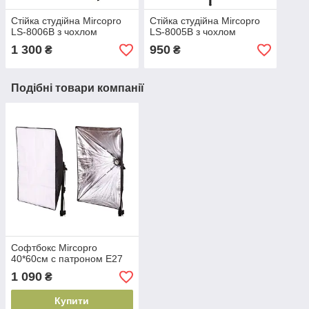
Стійка студійна Mircopro
Стійка студійна Mircopro
LS-8006B з чохлом
LS-8005B з чохлом
1 300
950
₴
₴
Подібні товари компанії
Софтбокс Mircopro
40*60см с патроном Е27
1 090
₴
Купити