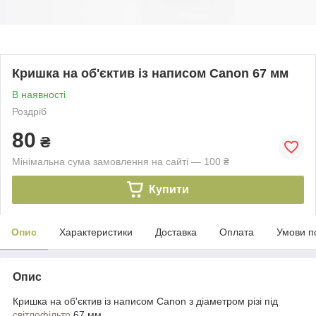
Кришка на об'єктив із написом Canon 67 мм
В наявності
Роздріб
80
₴
Мінімальна сума замовлення на сайті — 100 ₴
Купити
Опис
Характеристики
Доставка
Оплата
Умови п
Опис
Кришка на об'єктив із написом Canon
з діаметром різі під
світлофільтр
67 мм.